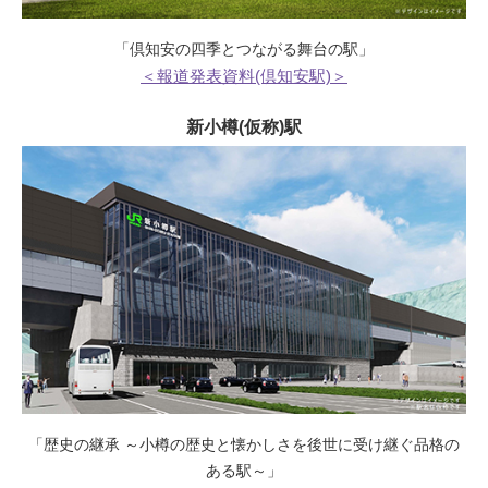
「倶知安の四季とつながる舞台の駅」
＜報道発表資料(倶知安駅)＞
新小樽(仮称)駅
「歴史の継承 ～小樽の歴史と懐かしさを後世に受け継ぐ品格の
ある駅～」