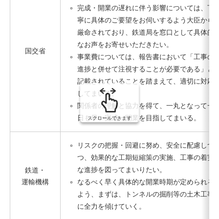
完成・開業の遅れに伴う影響については、丁
寧に具体のご要望をお伺いするよう大臣から
厳命されており、鉄道局を窓口として具体的
なお声をお寄せいただきたい。
国交省
事業費については、報告書において「工事の
進捗と併せて注視することが必要である」と
記載されていることを踏まえて、適切に対応
してまいる。
関係者の理解と協力を得て、一丸となって一
日も早い完成・開業を目指してまいる。
スクロールできます
リスクの把握・回避に努め、安全に配慮しつ
つ、効果的な工期短縮策の実施、工事の着実
な進捗を図ってまいりたい。
鉄道・
運輸機構
なるべく早く具体的な開業時期が定められる
よう、まずは、トンネルの掘削等の土木工事
に全力を傾けていく。