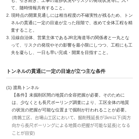
も、引き続き、工事の進捗状況やリスクの発現状況等につい
て、随時情報共有すること。
2. 現時点の開業見通しには相当程度の不確実性が残るため、トン
ネルの貫通に一定の目途が立った段階で、改めて全体工程を精
査すること。
3. 沿線自治体、営業主体であるJR北海道等の関係者と一丸とな
って、リスクの発現やその影響を最小限にしつつ、工程にも工
夫を凝らし、一日も早い完成・開業を目指すこと。
トンネルの貫通に一定の目途が立つ主な条件
(1) 渡島トンネル
【条件】未掘削区間の地質の全容把握が必要。そのために
は、少なくとも長尺ボーリング調査により、工区全体の地質
の状況の把握が可能な位置まで掘削が行われることが必要。
(南鶉工区、台場山工区において、掘削残延長が1km以下(両方
向から長尺ボーリングによる地質の把握が可能な延長)となる
ことが目安)