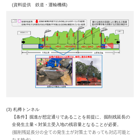
(資料提供 鉄道・運輸機構)
(3) 札樽トンネル
【条件】掘進が想定通りであることを前提に、掘削残延長の
全発生土量＜対策土受入地の残容量となることが必要。
(掘削残延長分の全ての発生土が対策土であっても対応可能と
なる時点)