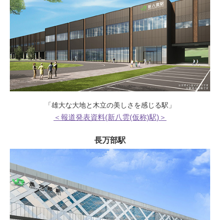
「雄大な大地と木立の美しさを感じる駅」
＜報道発表資料(新八雲(仮称)駅)＞
長万部駅