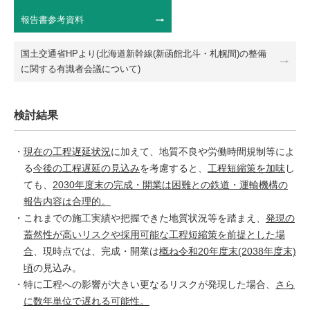
報告書参考資料
国土交通省HPより(北海道新幹線(新函館北斗・札幌間)の整備
に関する有識者会議について)
検討結果
現在の工程遅延状況
に加えて、地質不良や労働時間規制等によ
る
今後の工程遅延の見込み
を考慮すると、
工程短縮策を加味
し
ても、
2030年度末の完成・開業は困難との鉄道・運輸機構の
報告内容は合理的。
これまでの施工実績や把握できた地質状況等を踏まえ、
発現の
蓋然性が高いリスクや採用可能な工程短縮策を前提とした場
合
、現時点では、完成・開業は
概ね令和20年度末(2038年度末)
頃
の見込み。
特に工程への影響が大きい更なるリスクが発現した場合、
さら
に数年単位で遅れる可能性。