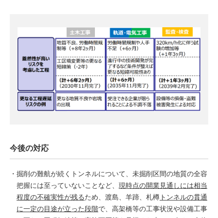
今後の対応
掘削の難航が続くトンネルについて、未掘削区間の地質の全容
把握には至っていないことなど、
現時点の開業見通しには相当
程度の不確実性が残る
ため、渡島、羊蹄、札樽
トンネルの貫通
に一定の目途が立った段階
で、高架橋等の工事状況や設備工事