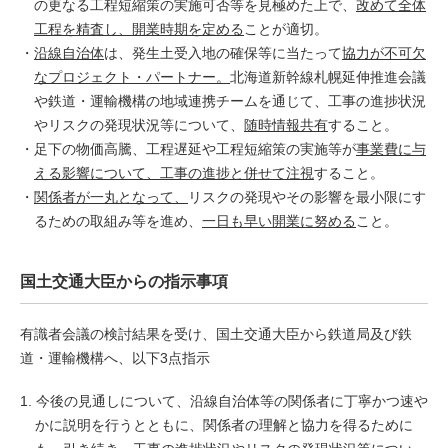
の更なる工程短縮策の実施可否等を見極めた上で、
改めて全体
工程を精査し、開業時期を定める
ことが適切。
沿線自治体
は、発生土受入地の確保等に当たって
協力が不可欠
なプロジェクト・パートナー。
北海道新幹線札幌延伸推進会議
や鉄道・運輸機構の地域連携チームを通じて、工事の進捗状況
やリスクの発現状況等について、
随時情報共有
すること。
足下の物価高騰、工程遅延や工程短縮策の実施等が
事業費に与
える影響について、工事の進捗と併せて注視
すること。
関係者が一丸となって、
リスクの発現やその影響を最小限にす
るための取組み等を進め、
一日も早い開業に努める
こと。
国土交通大臣からの指示事項
有識者会議の検討結果を受け、国土交通大臣から鉄道局及び鉄
道・運輸機構へ、以下3点指示
1. 今後の見通しについて、沿線自治体等の関係者に丁寧かつ速や
かに説明を行うとともに、関係者の理解と協力を得るために