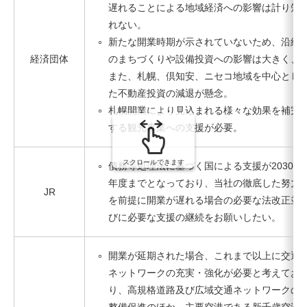
遅れることによる地域経済への影響は計り知
れない。
新たな開業時期が示されていないため、沿線
経済団体
のまちづくりや設備投資への影響は大きく、
また、札幌、倶知安、ニセコ地域を中心とし
た不動産投資の減退が懸念。
札幌開業により見込まれる様々な効果を補完
する観光事業への支援が必要。
スクロールできます
債務等処理法に基づく国による支援が2030
年度までとなっており、当社の徹底した努力
JR
を前提に開業が遅れる場合の必要な法改正並
びに必要な支援の継続をお願いしたい。
開業が延期された場合、これまで以上に交通
ネットワークの充実・強化が必要と考えてお
り、高規格道路及び広域交通ネットワークの