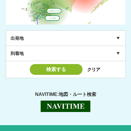
長万部
今金
苫小牧
せたな
洞爺湖
登別
八雲
浦河
森
室蘭
奥尻
大沼
新函館北斗駅
乙部
江差
厚沢部
鹿部
函館
函館空港
上ノ国
福島
木古内駅
知内
松前
出発地
到着地
NAVITIME:地図・ルート検索