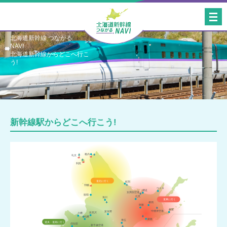
北海道新幹線 つながる
NAVI
北海道新幹線からどこへ行こ
う!
新幹線駅からどこへ行こう!
稚内
礼文
利尻
道北に行く
紋別
羽幌
ウトロ
網走
女満別空港
留萌
北見
旭川
道東に行く
摩周
阿寒
根室
中標津空港
富良野
岩見沢
小樽
札幌
釧路
帯広
道央・道南に行く
倶知安
新千歳空港