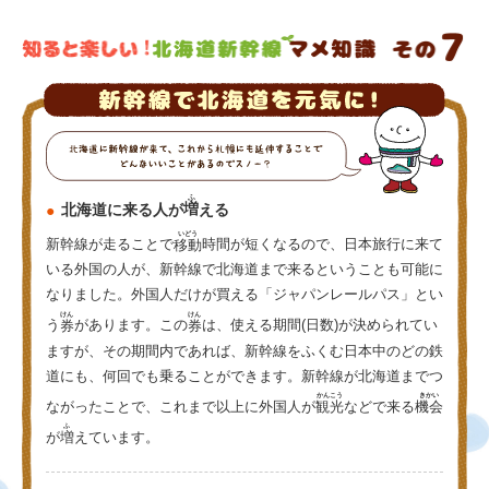
ふ
北海道に来る人が
増
える
いどう
新幹線が走ることで
移動
時間が短くなるので、日本旅行に来て
いる外国の人が、新幹線で北海道まで来るということも可能に
なりました。外国人だけが買える「ジャパンレールパス」とい
けん
けん
う
券
があります。この
券
は、使える期間(日数)が決められてい
ますが、その期間内であれば、新幹線をふくむ日本中のどの鉄
道にも、何回でも乗ることができます。新幹線が北海道までつ
かんこう
きかい
ながったことで、これまで以上に外国人が
観光
などで来る
機会
ふ
が
増
えています。