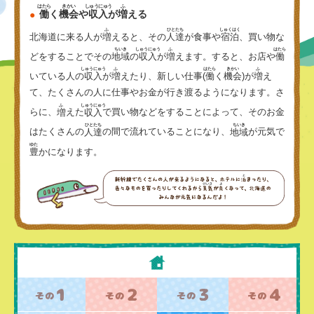
はたら
きかい
しゅうにゅう
ふ
働
く
機会
や
収入
が
増
える
ふ
ひとたち
しゅくはく
北海道に来る人が
増
えると、その
人達
が食事や
宿泊
、買い物な
ちいき
しゅうにゅう
ふ
はたら
どをすることでその
地域
の
収入
が
増
えます。すると、お店や
働
しゅうにゅう
ふ
はたら
きかい
ふ
いている人の
収入
が
増
えたり、新しい仕事(
働
く
機会
)が
増
え
て、たくさんの人に仕事やお金が行き渡るようになります。さ
ふ
しゅうにゅう
らに、
増
えた
収入
で買い物などをすることによって、そのお金
ひとたち
ちいき
はたくさんの
人達
の間で流れていることになり、
地域
が元気で
ゆた
豊
かになります。