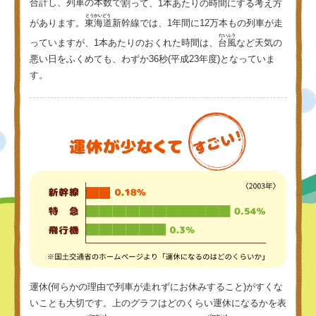
合計し、列車の本数で
割
って、1本あたりの時間にする考え方
とうかいどう
があります。
東海道
新幹線では、1年間に12万本もの列車が走
たいふう
っていますが、1本あたりのおくれた時間は、
台風
など天気の
悪い日をふくめても、わずか36秒(平成23年度)となっていま
す。
運休(何らかの理由で列車が走れずにお休みすること)がすくな
いことも大切です。上のグラフはどのくらい運休になるかを表
パーセント
パーセント