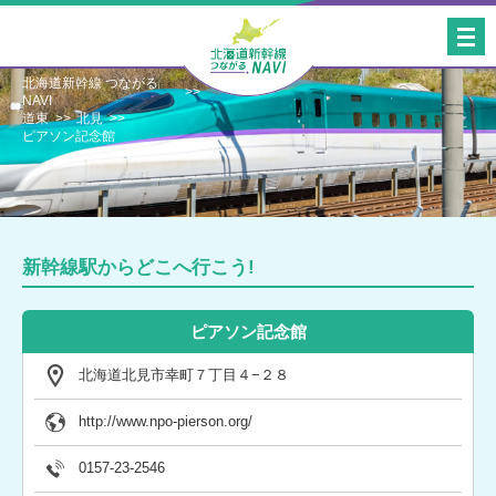
北海道新幹線 つながる
NAVI
道東
北見
ピアソン記念館
新幹線駅からどこへ行こう!
ピアソン記念館
北海道北見市幸町７丁目４−２８
http://www.npo-pierson.org/
0157-23-2546