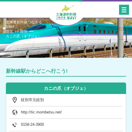
北海道新幹線 つながる
NAVI
道北
紋別
カニの爪（オブジェ）
新幹線駅からどこへ行こう!
カニの爪（オブジェ）
紋別市元紋別
http://tic.mombetsu.net/
0158-24-3900