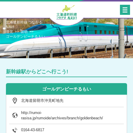
北海道新幹線 つながる
NAVI
道北
留萌
ゴールデンビーチるもい
新幹線駅からどこへ行こう!
ゴールデンビーチるもい
北海道留萌市沖見町地先
http://rumoi-
rasisa.jp/rumoide/archives/branch/goldenbeach/
0164-43-6817