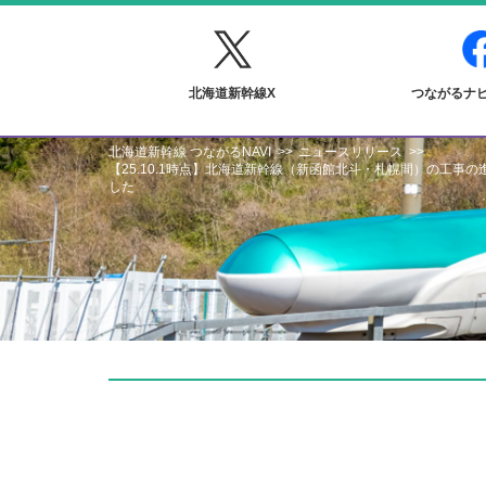
北海道新幹線X
つながるナビF
北海道新幹線 つながるNAVI
ニュースリリース
【25.10.1時点】北海道新幹線（新函館北斗・札幌間）の工事
した