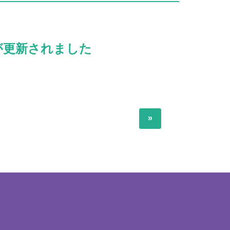
況が更新されました
»