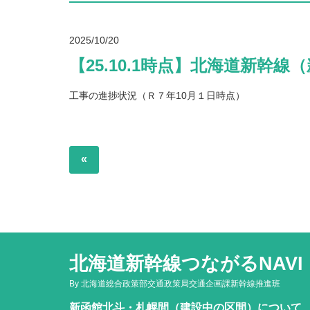
2025/10/20
【25.10.1時点】北海道新
工事の進捗状況（Ｒ７年10月１日時点）
«
北海道新幹線つながるNAVI
By 北海道総合政策部交通政策局交通企画課新幹線推進班
新函館北斗・札幌間（建設中の区間）について