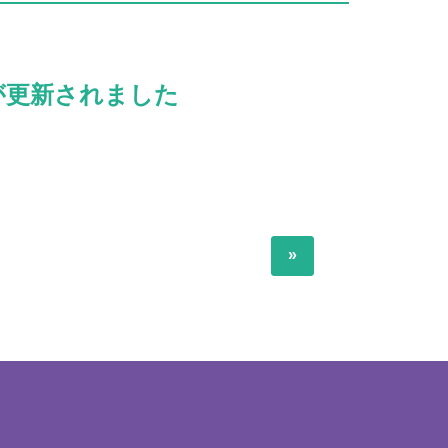
況が更新されました
»