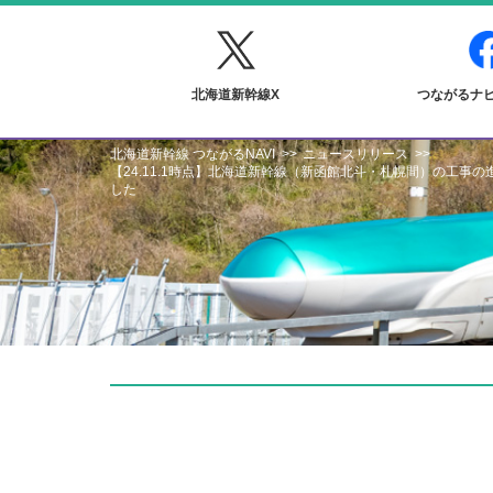
北海道新幹線X
つながるナビF
北海道新幹線 つながるNAVI
ニュースリリース
【24.11.1時点】北海道新幹線（新函館北斗・札幌間）の工事
した