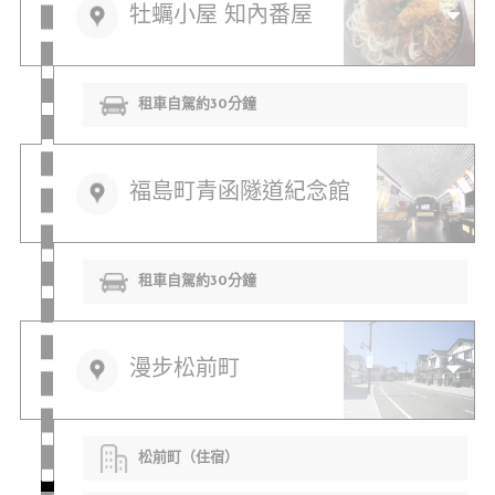
牡蠣小屋 知內番屋
租車自駕約30分鐘
福島町青函隧道紀念館
租車自駕約30分鐘
漫步松前町
松前町（住宿）